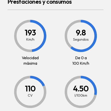
Prestaciones y consumos
193
9.8
Km/h
Segundos
Velocidad
De 0 a
máxima
100 Km/h
110
4.50
CV
l/100km