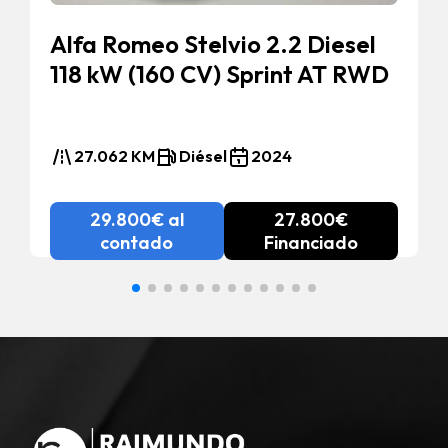
Alfa Romeo Stelvio 2.2 Diesel
118 kW (160 CV) Sprint AT RWD
27.062 KM
Diésel
2024
29.800€ al
27.800€
contado
Financiado