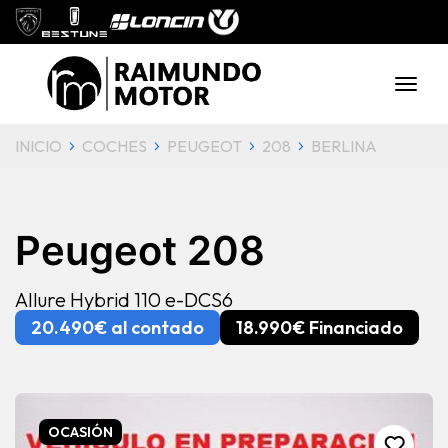
INICIO
COCHES
PEUGEOT
208
BERLINA
Peugeot 208
Allure Hybrid 110 e-DCS6
20.490€ al contado
18.990€ Financiado
OCASIÓN