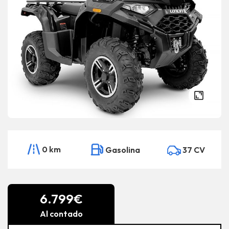
0 km
Gasolina
37 CV
6.799€
Al contado