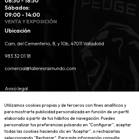
08:30 - 18:30
Sábados:
09:00 - 14:00
VENTA Y EXPOSICIÓN
Ubicación
Cam. del Cementerio, 8, y 10b, 47011 Valladolid
983 32 01 18
comercial@talleresraimundo.com
Aviso legal
Política de privacidad
Utilizamos cookies propias y de terceros con fines analíticos y
Política de cookies
para mostrarte publicidad personalizada en función de un perfil
elaborado a partir de tus hábitos de navegación. Puedes
📄 Fondo Europeo de Desarrollo Regional (FEDER)
personalizar tus preferencias pulsando en "Configurar", aceptar
todas las cookies haciendo clic en "Aceptar", o rechazarlas
©
2026
Raimundo Motor - Con la tecnología de:
seleccionando "Rechazar". Para más información consulta