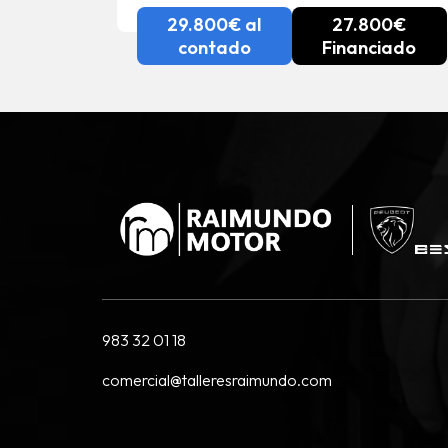
29.800€ al
27.800€
contado
Financiado
983 32 01 18
comercial@talleresraimundo.com