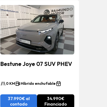
Bestune Joye 07 SUV PHEV
Bestun
0 KM
Híbrido enchufable
2 KM
37.990€ al
34.990€
25.
contado
Financiado
co