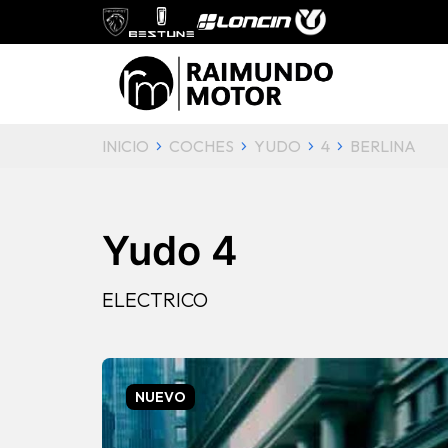
INICIO
COCHES
YUDO
4
BERLINA
Yudo 4
ELECTRICO
NUEVO