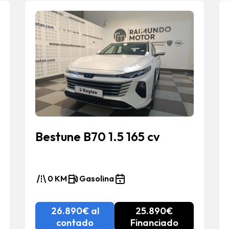
Bestune B70 1.5 165 cv
0 KM
Gasolina
26.890€ al
25.890€
contado
Financiado