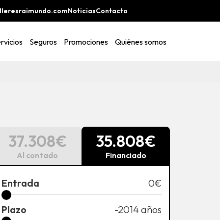
lleresraimundo.com
Noticias
Contacto
rvicios
Seguros
Promociones
Quiénes somos
37.308€
35.808€
Al contado
Financiado
Entrada
0
€
Plazo
-2014
años