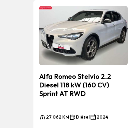
0cv
Alfa Romeo Stelvio 2.2
Diesel 118 kW (160 CV)
Sprint AT RWD
27.062 KM
Diésel
2024
90€
iado