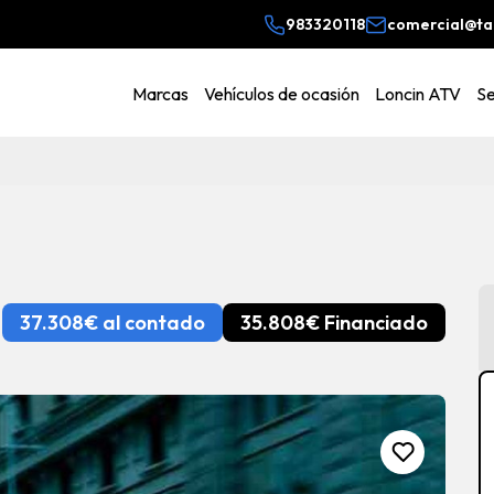
983320118
comercial@ta
Vehículos de ocasión
Loncin ATV
Se
Marcas
37.308€ al contado
35.808€ Financiado