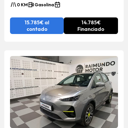
0 KM
Gasolina
15.785€ al
14.785€
contado
Financiado