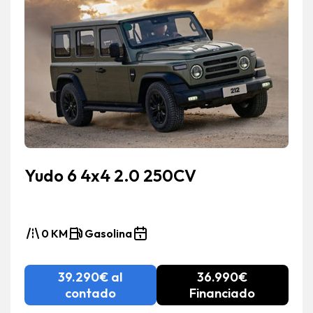
Yudo 6 4x4 2.0 250CV
0 KM
Gasolina
39.290€ al
36.990€
contado
Financiado