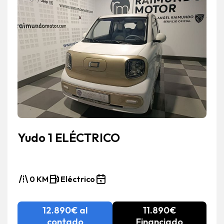
Yudo 1 ELÉCTRICO
0 KM
Eléctrico
12.890€ al
11.890€
contado
Financiado