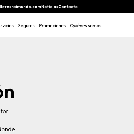
lleresraimundo.com
Noticias
Contacto
rvicios
Seguros
Promociones
Quiénes somos
ón
ctor
 donde