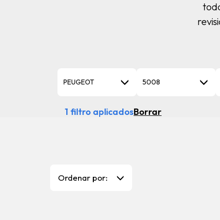
tod
revis
PEUGEOT
5008
1 filtro aplicados
Borrar
Ordenar por: