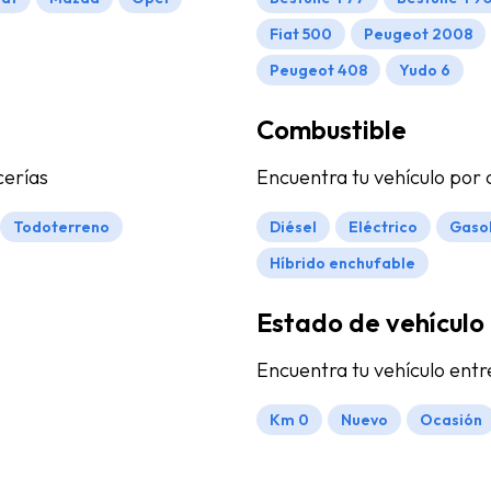
Fiat 500
Peugeot 2008
Peugeot 408
Yudo 6
Combustible
cerías
Encuentra tu vehículo por
Todoterreno
Diésel
Eléctrico
Gaso
Híbrido enchufable
Estado de vehículo
Encuentra tu vehículo entr
Km 0
Nuevo
Ocasión