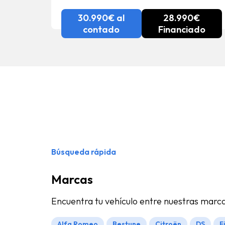
30.990€ al
28.990€
contado
Financiado
Búsqueda rápida
Marcas
Encuentra tu vehículo entre nuestras marc
Alfa Romeo
Bestune
Citroën
DS
F