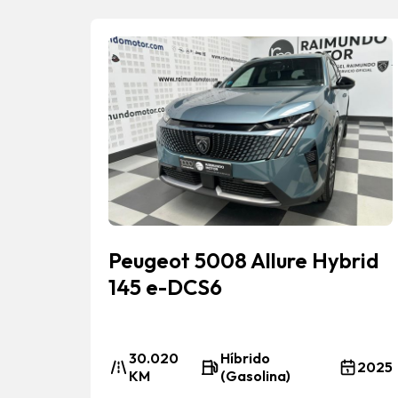
Peugeot 5008 Allure Hybrid
145 e-DCS6
30.020
Híbrido
2025
KM
(Gasolina)