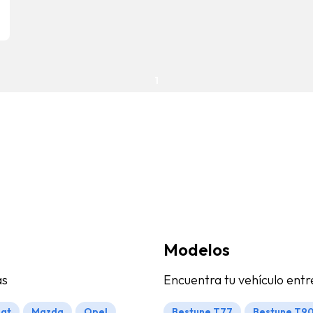
1
Modelos
as
Encuentra tu vehículo ent
iat
Mazda
Opel
Bestune T77
Bestune T9