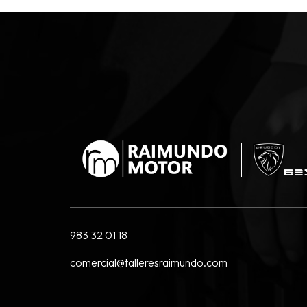
983 32 01 18
comercial@talleresraimundo.com