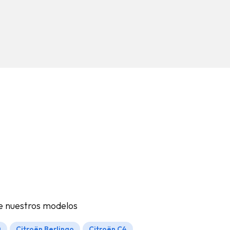
re nuestros modelos
0
Citroën Berlingo
Citroën C4