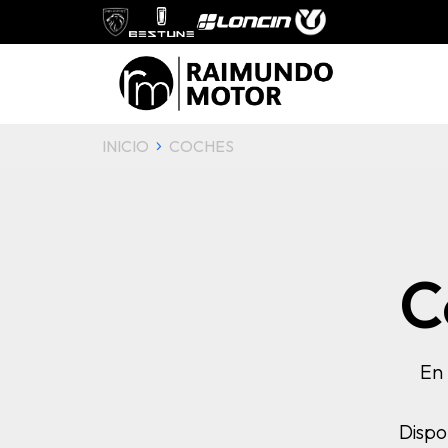
INICIO
COCHES
C
En 
Dispo