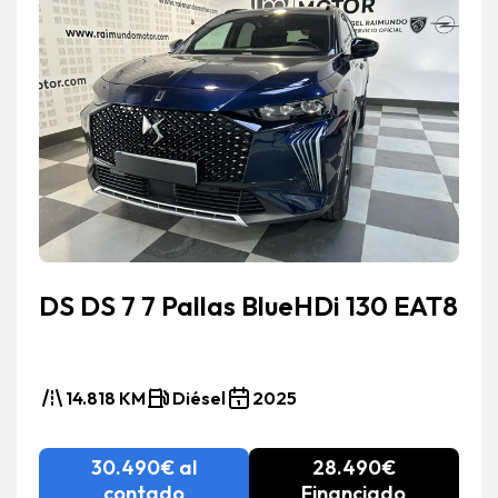
DS DS 7 7 Pallas BlueHDi 130 EAT8
14.818 KM
Diésel
2025
30.490€ al
28.490€
contado
Financiado